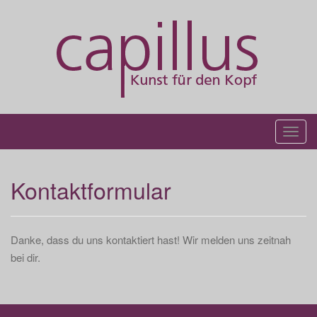
Skip
to
content
T
o
g
Kontaktformular
g
l
e
Danke, dass du uns kontaktiert hast! Wir melden uns zeitnah
n
bei dir.
a
v
i
g